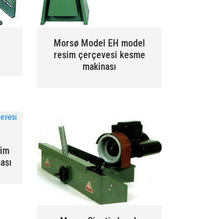
k
Morsø Model EH model
resim çerçevesi kesme
makinası
sim
ası