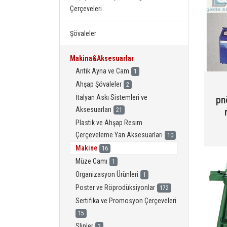
Çerçeveleri
Şövaleler
Makina&Aksesuarlar
Antik Ayna ve Cam
1
Ahşap Şövaleler
2
İtalyan Askı Sistemleri ve
pn
Aksesuarları
21
Plastik ve Ahşap Resim
Çerçeveleme Yan Aksesuarları
10
Makine
16
Müze Camı
1
Organizasyon Ürünleri
1
Poster ve Röprodüksiyonlar
172
Sertifika ve Promosyon Çerçeveleri
15
Slipler
2