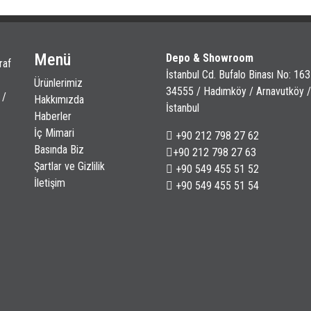
Menü
Depo & Showroom
raf
İstanbul Cd. Bufalo Binası No: 163
Ürünlerimiz
34555 / Hadımköy / Arnavutköy /
 /
Hakkımızda
İstanbul
Haberler
İç Mimari
+90 212 798 27 62
Basında Biz
+90 212 798 27 63
Şartlar ve Gizlilik
+90 549 455 51 52
İletişim
+90 549 455 51 54