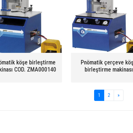
ömatik köşe birleştirme
Pnömatik çerçeve kö
kinası COD. ZMA000140
birleştirme makinası
1
2
»