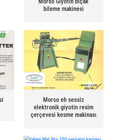
Morso Giyotin bıçak
bileme makinesi
si
Morso eh sessiz
elektronik giyotin resim
çerçevesi kesme makinası