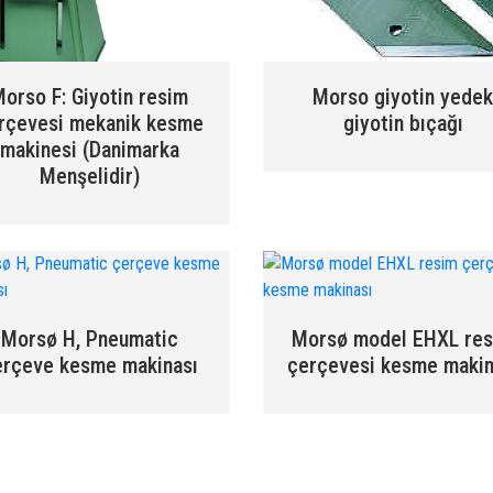
orso F: Giyotin resim
Morso giyotin yede
rçevesi mekanik kesme
giyotin bıçağı
makinesi (Danimarka
Menşelidir)
Morsø H, Pneumatic
Morsø model EHXL re
erçeve kesme makinası
çerçevesi kesme makin