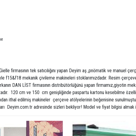
ne
 Gielle firmasının tek satıcılığını yapan Deyim aş ,pnömatik ve manuel ç
iyle f15&f18 mekanik çivileme makineleri stoklarımızdadır. Resim çerçe
kanın DAN LİST firmasının distribütörlüğünü yapan firmamız,giyotin me
adır. 120 cm ve 150 cm genişliğinde paspartu kartonu kesebilme özelliği
ndan ithal edilmiş makineler çerçeve atölyelerinin beğenisine sunulmuş
arı Deyim.com.tr adresinde sizleri bekliyor! Model ve fiyat bilgisi almak 