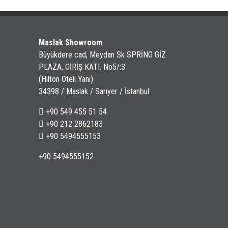
Maslak Showroom
Büyükdere cad, Meydan Sk SPRİNG GİZ
PLAZA, GİRİŞ KATI. No5/:3
(Hilton Oteli Yanı)
34398 / Maslak / Sarıyer / İstanbul
+90 549 455 51 54
+90 212 2862183
+90 5494555153
+90 5494555152