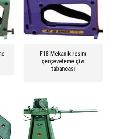
me
F18 Mekanik resim
ı
çerçeveleme çivi
tabancası