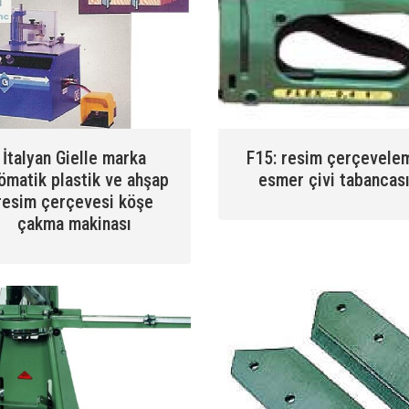
İtalyan Gielle marka
F15: resim çerçevele
ömatik plastik ve ahşap
esmer çivi tabancas
resim çerçevesi köşe
çakma makinası