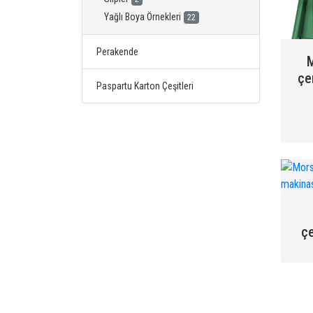
Yağlı Boya Örnekleri
22
Perakende
M
çe
Paspartu Karton Çeşitleri
ç