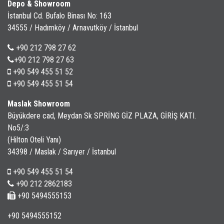
Depo & Showroom
İstanbul Cd. Bufalo Binası No: 163
34555 / Hadımköy / Arnavutköy / İstanbul
+90 212 798 27 62
+90 212 798 27 63
+90 549 455 51 52
+90 549 455 51 54
Maslak Showroom
Büyükdere cad, Meydan Sk SPRİNG GİZ PLAZA, GİRİŞ KATI.
No5/:3
(Hilton Oteli Yanı)
34398 / Maslak / Sarıyer / İstanbul
+90 549 455 51 54
+90 212 2862183
+90 5494555153
+90 5494555152