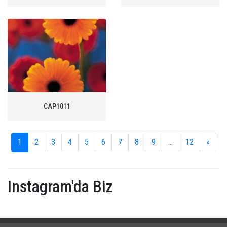
CAP1011
1
2
3
4
5
6
7
8
9
...
12
»
Instagram'da Biz