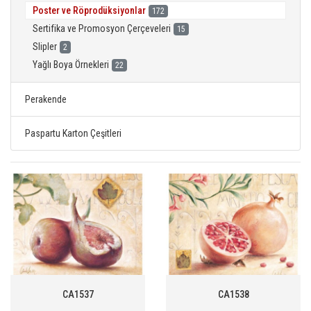
Poster ve Röprodüksiyonlar
172
Sertifika ve Promosyon Çerçeveleri
15
Slipler
2
Yağlı Boya Örnekleri
22
Perakende
Paspartu Karton Çeşitleri
CA1537
CA1538