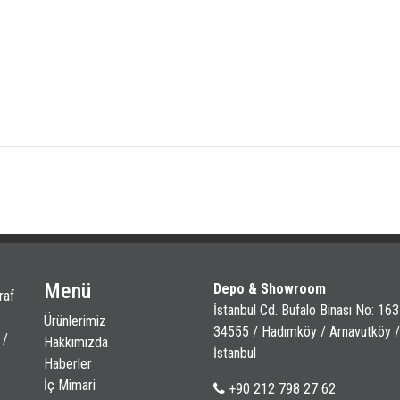
Menü
Depo & Showroom
raf
İstanbul Cd. Bufalo Binası No: 163
Ürünlerimiz
34555 / Hadımköy / Arnavutköy /
 /
Hakkımızda
İstanbul
Haberler
İç Mimari
+90 212 798 27 62