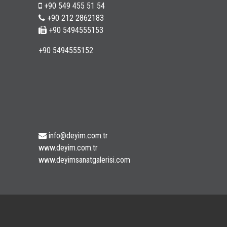
+90 549 455 51 54
+90 212 2862183
+90 5494555153
+90 5494555152
info@deyim.com.tr
www.deyim.com.tr
www.deyimsanatgalerisi.com