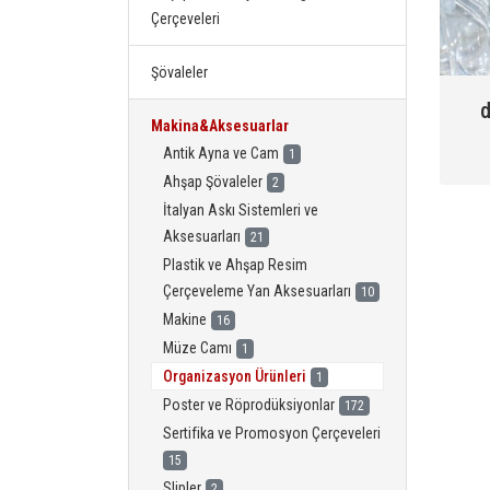
Çerçeveleri
Şövaleler
d
Makina&Aksesuarlar
Antik Ayna ve Cam
1
Ahşap Şövaleler
2
İtalyan Askı Sistemleri ve
Aksesuarları
21
Plastik ve Ahşap Resim
Çerçeveleme Yan Aksesuarları
10
Makine
16
Müze Camı
1
Organizasyon Ürünleri
1
Poster ve Röprodüksiyonlar
172
Sertifika ve Promosyon Çerçeveleri
15
Slipler
2